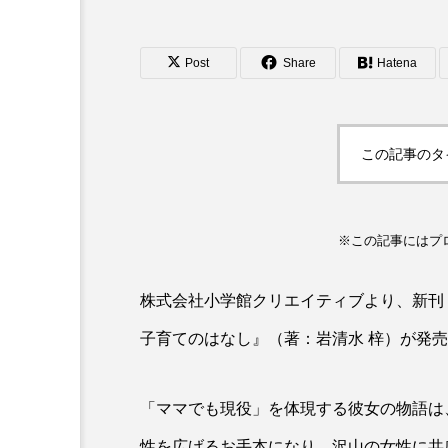
Post
Share
Hatena
FASHION
「Gap」×「メッシ」キッ
ャツが発売中☆
この記事のタ
※この記事にはプ
株式会社小学館クリエイティブより、新刊
子育てのはなし』（著：岩清水 梓）が発
「ママでも現役」を体現する彼女の物語は
性を広げるお手本になり、沢山の女性に共