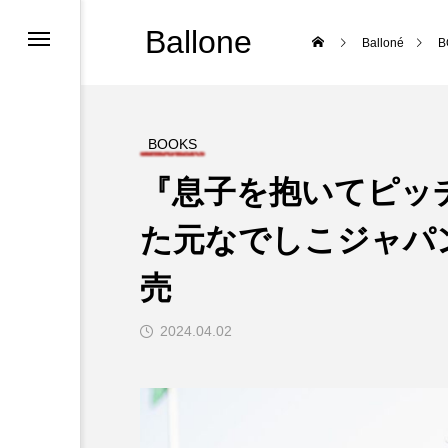
Ballone
Balloné
B
S
BOOKS
『息子を抱いてピッ
た元なでしこジャパ
売
2024.04.02