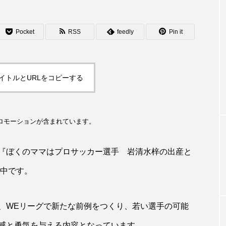
Pocket
RSS
feedly
Pin it
GEAR
ズ向けコラボTシ
部活生からシニアまで 走り切った試合後の
移動時にはリカバリーシューズがおすす
イトルとURLをコピーする
ロモーションが含まれています。
『ぼくのママはプロサッカー選手 岩清水梓の出産と
売中です。
、WEリーグで新たな前例をつくり、若い選手の可能
感と勇気を与える内容となっています。