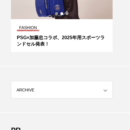
FASHION
FAS
PSG×加藤忠コラボ、2025年用スポーツラ
「G
め
ンドセル発表！
ャツ
ARCHIVE