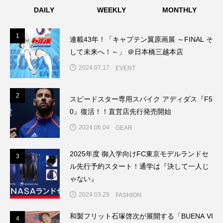
DAILY
WEEKLY
MONTHLY
1
1
連載43年！「キャプテン翼原画展 ～FINAL そ
して未来へ！～」 ＠日本橋三越本店
2024.07.17
EVENT
2
2
スピードスター専用スパイク アディダス『F5
0』復活！！直営店先行発売開始
2024.06.04
GEAR
2025年度 御入学向けFC東京モデルランドセ
3
3
ル先行予約スタート！通学は『決して一人じ
ゃない』
2024.03.25
FASHION
和製フリット石塚啓次が展開する「BUENA VI
4
4