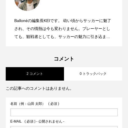
【FC大阪】コシノジュンコ氏デザインに
2024.11.20
よる2025シーズンユニフォームデザイン
発表！
Ballonéの編集長KEIです。 幼い頃からサッカーに魅了
元日本代表・遠藤保仁の新刊書籍『 ７
2024.10.03
され、その情熱は今も変わりません。プレーヤーとし
（セブン）』が、10月7日に発売！
ても、観戦者としても、サッカーの魅力に引き込まれ
てきました。 ただ、日常生活の中で、サッカーへの愛
を表現する機会が意外と少ないことに気づいたんで
コメント
す。ビジネスの場でも、カジュアルな場でも、さりげ
なくサッカー愛を表現できる方法があればいいな、
2 コメント
0 トラックバック
と。 そんな思いから生まれたのが、このBallonéです。
90分の試合だけでなく、サッカーの奥深さや多様な魅
この記事へのコメントはありません。
力を、もっと多くの人に知ってもらいたい。ピッチを
離れても、サッカーを愛する気持ちを大切にしたい。
名前（例：山田 太郎）
( 必須 )
そんな思いを込めて、記事を書いています。 プレーす
る人も、観る人も、ただ好きな人も。サッカーへの愛
E-MAIL
( 必須 ) - 公開されません -
し方は人それぞれです。でも、みんなが共通して持っ