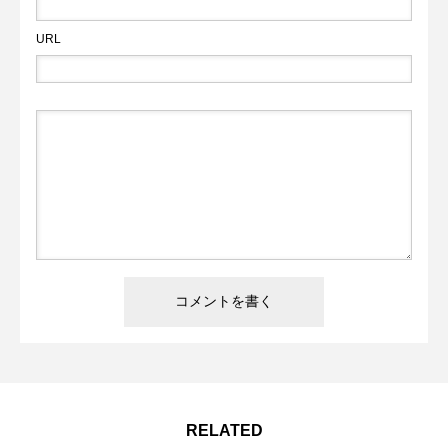
ている「好き」という気持ちを大切にしたサイトにし
URL
ていきたいんです。 Ballonéを通じて、サッカーの新し
い楽しみ方や、日常生活での取り入れ方を提案してい
きます。「へぇ、こんな楽しみ方があったんだ」とい
う発見を、読者の皆さんと共有できれば嬉しいです。
まだ始まったばかりのサイトですが、これからもサッ
カーの魅力を多角的に伝えていきます。皆さんの「サ
ッカー愛」の形を教えてください。一緒にサッカーの
ある豊かなライフスタイルを探求していきましょう！
RELATED