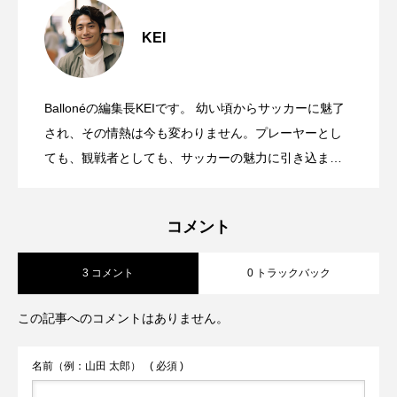
2025.11.07
クラブのコラボサンダルが11月7日発売開
始
KEI
【FC大阪】コシノジュンコ氏デザインに
2024.11.20
よる2025シーズンユニフォームデザイン
発表！
Ballonéの編集長KEIです。 幼い頃からサッカーに魅了
元日本代表・遠藤保仁の新刊書籍『 ７
2024.10.03
され、その情熱は今も変わりません。プレーヤーとし
（セブン）』が、10月7日に発売！
ても、観戦者としても、サッカーの魅力に引き込まれ
てきました。 ただ、日常生活の中で、サッカーへの愛
を表現する機会が意外と少ないことに気づいたんで
コメント
す。ビジネスの場でも、カジュアルな場でも、さりげ
なくサッカー愛を表現できる方法があればいいな、
3 コメント
0 トラックバック
と。 そんな思いから生まれたのが、このBallonéです。
90分の試合だけでなく、サッカーの奥深さや多様な魅
この記事へのコメントはありません。
力を、もっと多くの人に知ってもらいたい。ピッチを
離れても、サッカーを愛する気持ちを大切にしたい。
名前（例：山田 太郎）
( 必須 )
そんな思いを込めて、記事を書いています。 プレーす