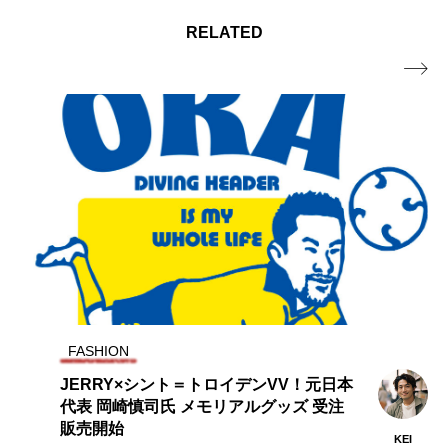
RELATED

FASHION
100周年を迎える「umbro」とストリー
トブランド「9090」のコラボアイテムが
3/15(金)より販売
KEI