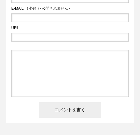
る人も、観る人も、ただ好きな人も。サッカーへの愛
E-MAIL
( 必須 ) - 公開されません -
し方は人それぞれです。でも、みんなが共通して持っ
ている「好き」という気持ちを大切にしたサイトにし
URL
ていきたいんです。 Ballonéを通じて、サッカーの新し
い楽しみ方や、日常生活での取り入れ方を提案してい
きます。「へぇ、こんな楽しみ方があったんだ」とい
う発見を、読者の皆さんと共有できれば嬉しいです。
まだ始まったばかりのサイトですが、これからもサッ
カーの魅力を多角的に伝えていきます。皆さんの「サ
ッカー愛」の形を教えてください。一緒にサッカーの
ある豊かなライフスタイルを探求していきましょう！