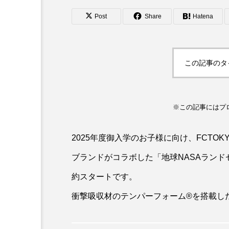
Post
Share
Hatena
FASHION
この記事のタ
【SUBU×Jリーグ】冬の新
ラブのコラボサンダルが1
※この記事にはプ
2025年度御入学のお子様に向け、FCTOK
ブランドがコラボした「地球NASAランドセ
約スタートです。
衝撃吸収材のテンパーフォーム®を搭載し