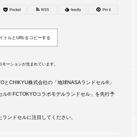
Pocket
RSS
feedly
Pin it
EVENT
イトルとURLをコピーする
定番！J1全20ク
4/7(日)J2リーグ北関東ダービーで『ザ
1月7日発売開始
ンダダンス』初披露！ ＠正田醤油スタジア
ム群馬
ロモーションが含まれています。
YOとCHIKYU株式会社の「地球NASAランドセル®」
ル® FCTOKYOコラボモデルランドセル」を先行予
たランドセルに注目してください。