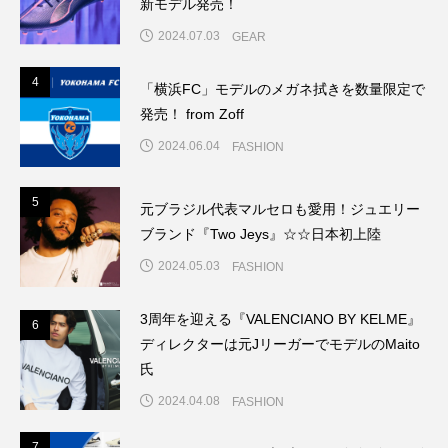
新モデル発売！
2024.07.03
GEAR
4
4
「横浜FC」モデルのメガネ拭きを数量限定で
発売！ from Zoff
2024.06.04
FASHION
5
元ブラジル代表マルセロも愛用！ジュエリー
5
ブランド『Two Jeys』☆☆日本初上陸
2024.05.03
FASHION
3周年を迎える『VALENCIANO BY KELME』
6
6
ディレクターは元JリーガーでモデルのMaito
氏
2024.04.08
FASHION
7