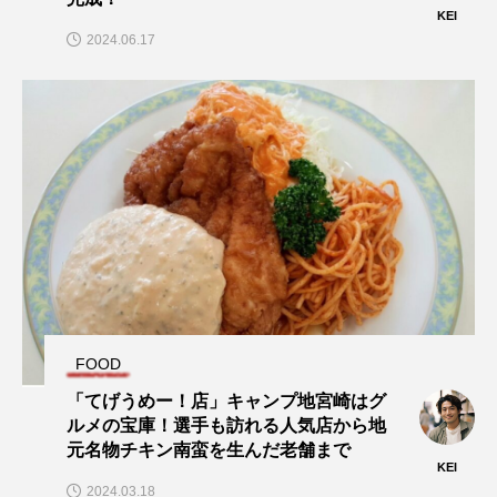
KEI
2024.06.17
FOOD
「てげうめー！店」キャンプ地宮崎はグ
ルメの宝庫！選手も訪れる人気店から地
元名物チキン南蛮を生んだ老舗まで
KEI
2024.03.18