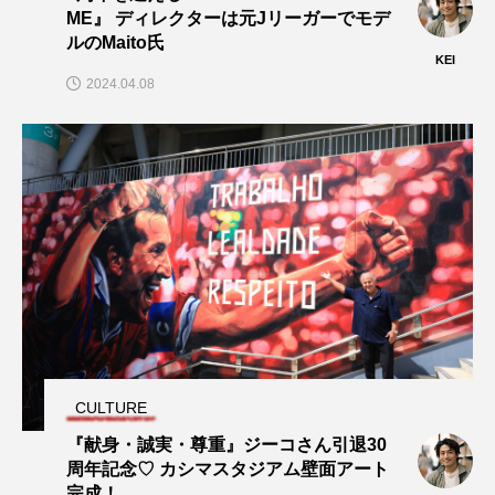
ME』 ディレクターは元Jリーガーでモデ
ルのMaito氏
KEI
2024.04.08
CULTURE
『献身・誠実・尊重』ジーコさん引退30
周年記念♡ カシマスタジアム壁面アート
完成！