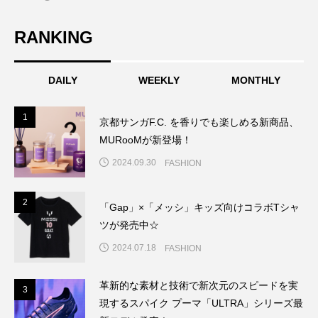
RANKING
DAILY
WEEKLY
MONTHLY
1
1
京都サンガF.C. を香りでも楽しめる新商品、
MURooMが新登場！
2024.09.30
FASHION
2
2
「Gap」×「メッシ」キッズ向けコラボTシャ
ツが発売中☆
2024.07.18
FASHION
革新的な素材と技術で新次元のスピードを実
3
3
現するスパイク プーマ「ULTRA」シリーズ最