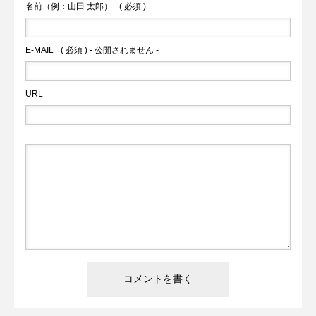
名前（例：山田 太郎）
( 必須 )
そんな思いを込めて、記事を書いています。 プレーす
る人も、観る人も、ただ好きな人も。サッカーへの愛
E-MAIL
( 必須 ) - 公開されません -
し方は人それぞれです。でも、みんなが共通して持っ
ている「好き」という気持ちを大切にしたサイトにし
URL
ていきたいんです。 Ballonéを通じて、サッカーの新し
い楽しみ方や、日常生活での取り入れ方を提案してい
きます。「へぇ、こんな楽しみ方があったんだ」とい
う発見を、読者の皆さんと共有できれば嬉しいです。
まだ始まったばかりのサイトですが、これからもサッ
カーの魅力を多角的に伝えていきます。皆さんの「サ
ッカー愛」の形を教えてください。一緒にサッカーの
ある豊かなライフスタイルを探求していきましょう！