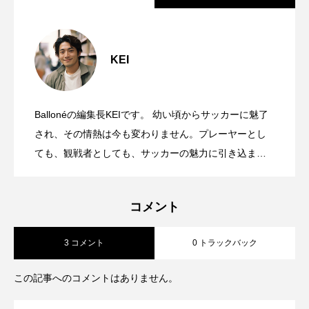
【SUBU×Jリーグ】冬の新定番！J1全20
2025.11.07
クラブのコラボサンダルが11月7日発売開
始
KEI
【FC大阪】コシノジュンコ氏デザインに
2024.11.20
よる2025シーズンユニフォームデザイン
発表！
Ballonéの編集長KEIです。 幼い頃からサッカーに魅了
元日本代表・遠藤保仁の新刊書籍『 ７
2024.10.03
され、その情熱は今も変わりません。プレーヤーとし
（セブン）』が、10月7日に発売！
ても、観戦者としても、サッカーの魅力に引き込まれ
てきました。 ただ、日常生活の中で、サッカーへの愛
を表現する機会が意外と少ないことに気づいたんで
コメント
す。ビジネスの場でも、カジュアルな場でも、さりげ
なくサッカー愛を表現できる方法があればいいな、
3 コメント
0 トラックバック
と。 そんな思いから生まれたのが、このBallonéです。
90分の試合だけでなく、サッカーの奥深さや多様な魅
この記事へのコメントはありません。
力を、もっと多くの人に知ってもらいたい。ピッチを
離れても、サッカーを愛する気持ちを大切にしたい。