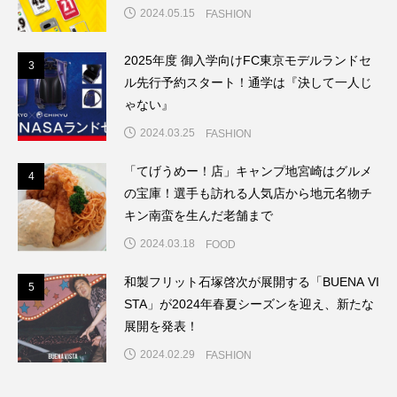
2024.05.15
FASHION
2025年度 御入学向けFC東京モデルランドセ
3
3
ル先行予約スタート！通学は『決して一人じ
ゃない』
2024.03.25
FASHION
「てげうめー！店」キャンプ地宮崎はグルメ
4
4
の宝庫！選手も訪れる人気店から地元名物チ
キン南蛮を生んだ老舗まで
2024.03.18
FOOD
和製フリット石塚啓次が展開する「BUENA VI
5
5
STA」が2024年春夏シーズンを迎え、新たな
展開を発表！
2024.02.29
FASHION
6