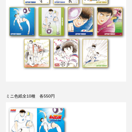
ミニ色紙全10種 各550円