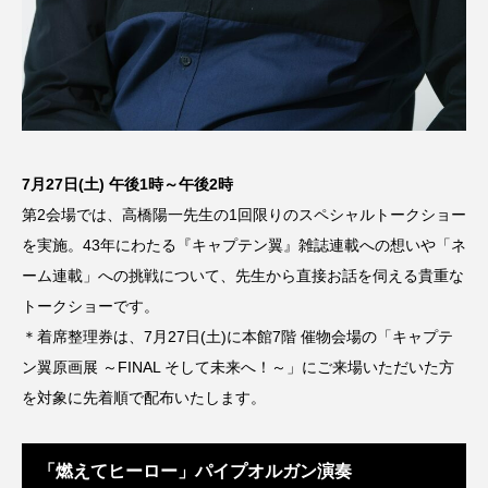
7月27日(土) 午後1時～午後2時
第2会場では、高橋陽一先生の1回限りのスペシャルトークショー
を実施。43年にわたる『キャプテン翼』雑誌連載への想いや「ネ
ーム連載」への挑戦について、先生から直接お話を伺える貴重な
トークショーです。
＊着席整理券は、7月27日(土)に本館7階 催物会場の「キャプテ
ン翼原画展 ～FINAL そして未来へ！～」にご来場いただいた方
を対象に先着順で配布いたします。
「燃えてヒーロー」パイプオルガン演奏