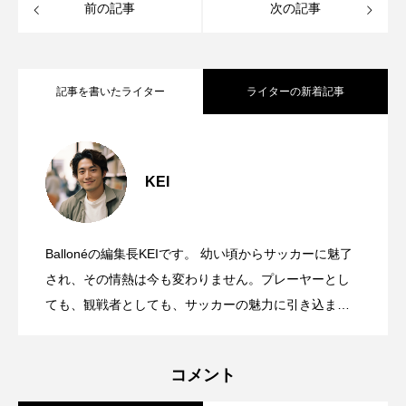
前の記事
次の記事
記事を書いたライター
ライターの新着記事
【SUBU×Jリーグ】冬の新定番！J1全20
2025.11.07
クラブのコラボサンダルが11月7日発売開
始
KEI
【FC大阪】コシノジュンコ氏デザインに
2024.11.20
よる2025シーズンユニフォームデザイン
発表！
Ballonéの編集長KEIです。 幼い頃からサッカーに魅了
元日本代表・遠藤保仁の新刊書籍『 ７
2024.10.03
され、その情熱は今も変わりません。プレーヤーとし
（セブン）』が、10月7日に発売！
ても、観戦者としても、サッカーの魅力に引き込まれ
てきました。 ただ、日常生活の中で、サッカーへの愛
を表現する機会が意外と少ないことに気づいたんで
コメント
す。ビジネスの場でも、カジュアルな場でも、さりげ
なくサッカー愛を表現できる方法があればいいな、