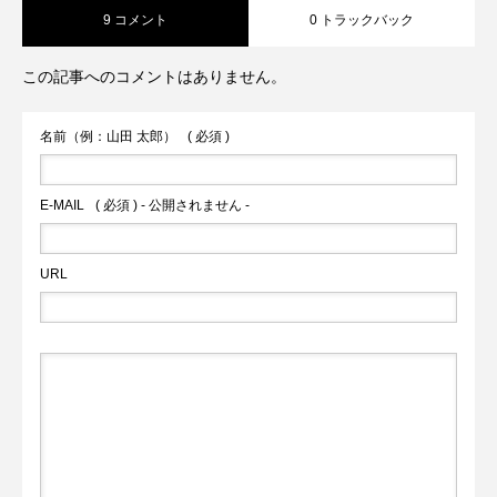
9 コメント
0 トラックバック
と。 そんな思いから生まれたのが、このBallonéです。
90分の試合だけでなく、サッカーの奥深さや多様な魅
この記事へのコメントはありません。
力を、もっと多くの人に知ってもらいたい。ピッチを
離れても、サッカーを愛する気持ちを大切にしたい。
名前（例：山田 太郎）
( 必須 )
そんな思いを込めて、記事を書いています。 プレーす
る人も、観る人も、ただ好きな人も。サッカーへの愛
E-MAIL
( 必須 ) - 公開されません -
し方は人それぞれです。でも、みんなが共通して持っ
ている「好き」という気持ちを大切にしたサイトにし
URL
ていきたいんです。 Ballonéを通じて、サッカーの新し
い楽しみ方や、日常生活での取り入れ方を提案してい
きます。「へぇ、こんな楽しみ方があったんだ」とい
う発見を、読者の皆さんと共有できれば嬉しいです。
まだ始まったばかりのサイトですが、これからもサッ
カーの魅力を多角的に伝えていきます。皆さんの「サ
ッカー愛」の形を教えてください。一緒にサッカーの
ある豊かなライフスタイルを探求していきましょう！