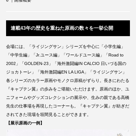
開催概要
連載43年の歴史を重ねた原画の数々を一挙公開
会場には、「ライジングサン」シリーズを中心に「小学生編」
「中学生編」「Jr.ユース編」「ワールドユース編」「Road to
2002」「GOLDEN-23」「海外激闘編IN CALCIO 日いづる国の
ジョカトーレ」「海外激闘編EN LA LIGA」「ライジングサン」
各シリーズのカラー原画やモノクロ原稿がずらり。長きにわたる
『キャプテン翼』の歩みをご堪能いただけます。原画のほか、ユ
ニフォームやグッズコレクションの展示や、生みの親である高橋
先生の仕事場を再現したコーナーも。『キャプテン翼』が紡ぎだ
されてきた現場を垣間見ることができます。
【展示原画の一例】