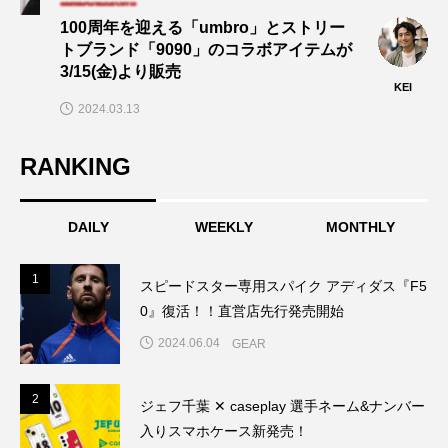
100周年を迎える「umbro」とストリー
トブランド「9090」のコラボアイテムが
3/15(金)より販売
KEI
2024.03.13
RANKING
DAILY
WEEKLY
MONTHLY
1
1
スピードスター専用スパイク アディダス『F5
0』復活！！直営店先行発売開始
2024.06.04
GEAR
2
2
ジェフ千葉 ✕ caseplay 選手ネーム&ナンバー
入りスマホケース新発売！