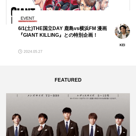
EVENT
いよいよ今週末！3.31(sun)「2024 FOOT
BALL DREAM PROJECT」開催 @レモ
ンガススタジアム平塚
KEI
2024.03.27
FEATURED