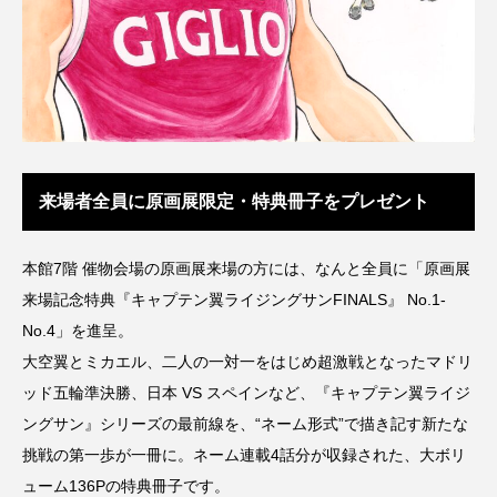
来場者全員に原画展限定・特典冊子をプレゼント
本館7階 催物会場の原画展来場の方には、なんと全員に「原画展
来場記念特典『キャプテン翼ライジングサンFINALS』 No.1-
No.4」を進呈。
大空翼とミカエル、二人の一対一をはじめ超激戦となったマドリ
ッド五輪準決勝、日本 VS スペインなど、『キャプテン翼ライジ
ングサン』シリーズの最前線を、“ネーム形式”で描き記す新たな
挑戦の第一歩が一冊に。ネーム連載4話分が収録された、大ボリ
ューム136Pの特典冊子です。