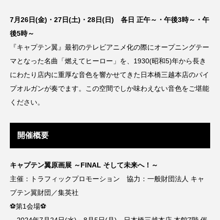
7月26日(金)・27日(土)・28日(日) 各日 正午～・午後3時～・午
後5時～
『キャプテン翼』最初のテレビアニメ化の際にオープニングテー
マとなった名曲「燃えてヒーロー」を、1930(昭和5)年から長き
にわたり店内に重厚な音色を響かせてきた日本橋三越本店のパイ
プオルガンが奏でます。この空間でしか味わえない音色をご堪能
ください。
開催概要
キャプテン翼原画展 ～FINAL そして未来へ！～
主催：トラフィックプロモーション 協力：一般財団法人 キャ
プテン翼財団／集英社
⚽第1会場⚽
2024年7月24日(水)～8月5日(月) 日本橋三越本店 本館7階 催